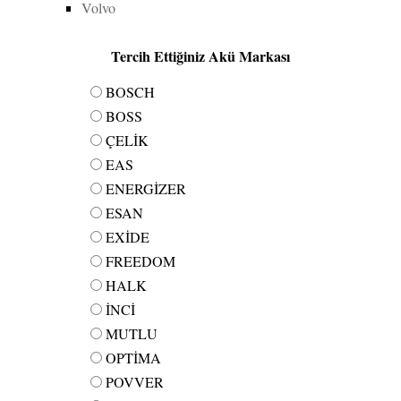
Volvo
Tercih Ettiğiniz Akü Markası
BOSCH
BOSS
ÇELİK
EAS
ENERGİZER
ESAN
EXİDE
FREEDOM
HALK
İNCİ
MUTLU
OPTİMA
POVVER