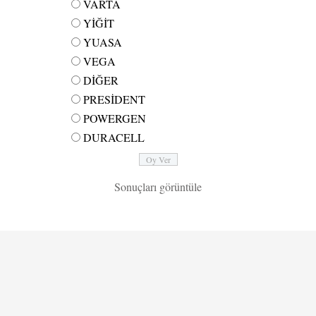
VARTA
YİĞİT
YUASA
VEGA
DİĞER
PRESİDENT
POWERGEN
DURACELL
Sonuçları görüntüle