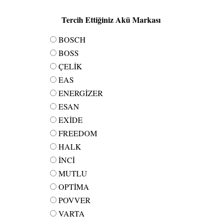
Tercih Ettiğiniz Akü Markası
BOSCH
BOSS
ÇELİK
EAS
ENERGİZER
ESAN
EXİDE
FREEDOM
HALK
İNCİ
MUTLU
OPTİMA
POVVER
VARTA