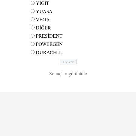
YİĞİT
YUASA
VEGA
DİĞER
PRESİDENT
POWERGEN
DURACELL
Sonuçları görüntüle